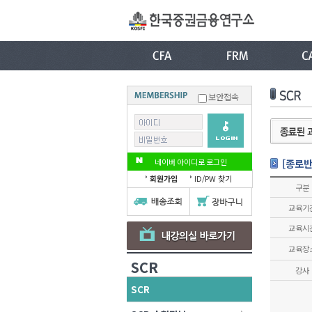
보안접속
네이버 아이디로 로그인
[종로반
회원가입
ID/PW 찾기
구분
교육기
교육시
교육장
SCR
강사
SCR