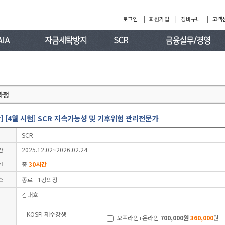
|
|
|
로그인
회원가입
장바구니
고객
] [4월 시험] SCR 지속가능성 및 기후위험 관리전문가
SCR
2025.12.02~2026.02.24
간
총
30시간
간
소
종로 - 1강의장
김대호
KOSFI 재수강생
오프라인+온라인
700,000원
360,000