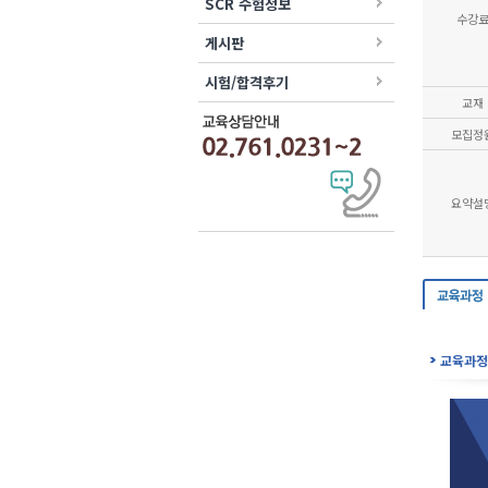
SCR 수험정보
수강
게시판
시험/합격후기
교재
모집정
요약설
교육과정