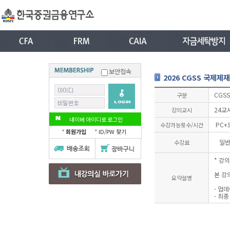
보안접속
2026 CGSS 국제제
CGSS
구분
24교
강의교시
네이버 아이디로 로그인
PC+
수강가능횟수/시간
회원가입
ID/PW 찾기
일
수강료
* 강
본 강
요약설명
- 업데
- 최종