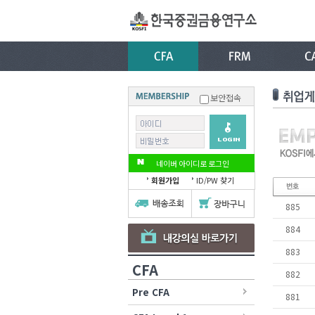
보안접속
네이버 아이디로 로그인
회원가입
ID/PW 찾기
885
884
883
CFA
882
Pre CFA
881