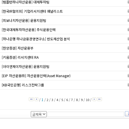
[템플턴하나자산운용] 대체투자팀
[한국IR협의회] 기업리서치센터 애널리스트
[피보나치자산운용] 운용지원팀
[한국대체투자자산운용] 주식운용인력
[하나은행 하나금융경영연구소] 반도체산업 분석
[한양증권] 자산운용부
[키움증권] 리서치센터 RA
[아이앤제이자산운용] 운용지원팀
[EIP 자산운용㈜] 자산운용인력(Asset Manager)
[KB국민은행] 리스크전략그룹
/
1
/
/
/
/
/
/
/
/
/
/
2
3
4
5
6
7
8
9
10